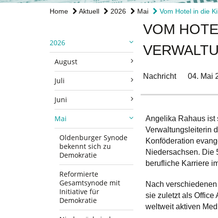
Home
Aktuell
2026
Mai
Vom Hotel in die Ki
VOM HOTEL
2026
VERWALTU
August
Nachricht
04. Mai 
Juli
Juni
Mai
Angelika Rahaus ist 
Verwaltungsleiterin d
Oldenburger Synode
Konföderation evange
bekennt sich zu
Niedersachsen. Die 52
Demokratie
berufliche Karriere 
Reformierte
Gesamtsynode mit
Nach verschiedenen 
Initiative für
sie zuletzt als Offic
Demokratie
weltweit aktiven Med