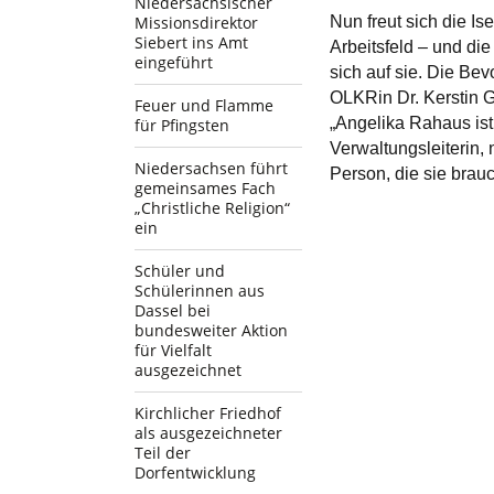
Niedersächsischer
Missionsdirektor
Nun freut sich die Is
Siebert ins Amt
Arbeitsfeld – und di
eingeführt
sich auf sie. Die Bev
OLKRin Dr. Kerstin G
Feuer und Flamme
„Angelika Rahaus ist
für Pfingsten
Verwaltungsleiterin,
Niedersachsen führt
Person, die sie brau
gemeinsames Fach
„Christliche Religion“
ein
Schüler und
Schülerinnen aus
Dassel bei
bundesweiter Aktion
für Vielfalt
ausgezeichnet
Kirchlicher Friedhof
als ausgezeichneter
Teil der
Dorfentwicklung